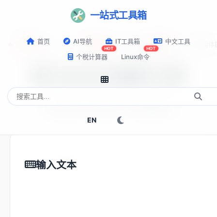
一站式工具箱
首页
AI导航
IT工具箱
中文工具
🔥 热门推荐:
Top-AI-Tools
AI提示词秘籍
AI IDE智能
NEW
NEW
HOT
HOT
个税计算器
Linux命令
SHA1加密工具
在线生成SHA1哈希值，支持多种格式
EN
输入文本