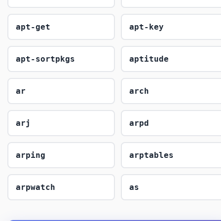
apt-get
apt-key
apt-sortpkgs
aptitude
ar
arch
arj
arpd
arping
arptables
arpwatch
as