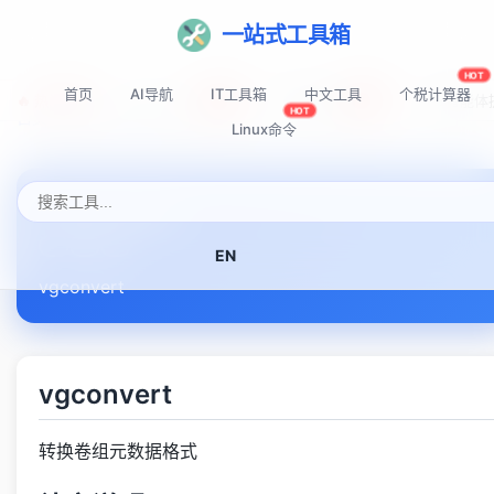
一站式工具箱
HOT
首页
AI导航
IT工具箱
中文工具
个税计算器
🔥 热门推荐:
Top-AI-Tools
AI提示词秘籍
AI IDE智能
NEW
NEW
HOT
首页
Linux命令速查表
vgconvert
Linux命令
vgconvert
EN
vgconvert
vgconvert
转换卷组元数据格式