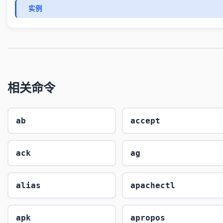
实例
相关命令
ab
accept
ack
ag
alias
apachectl
apk
apropos