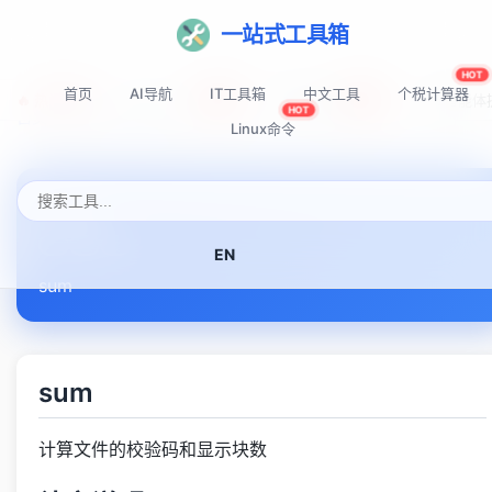
一站式工具箱
HOT
首页
AI导航
IT工具箱
中文工具
个税计算器
🔥 热门推荐:
Top-AI-Tools
AI提示词秘籍
AI IDE智能
NEW
NEW
HOT
首页
Linux命令速查表
sum
Linux命令
sum
EN
sum
sum
计算文件的校验码和显示块数