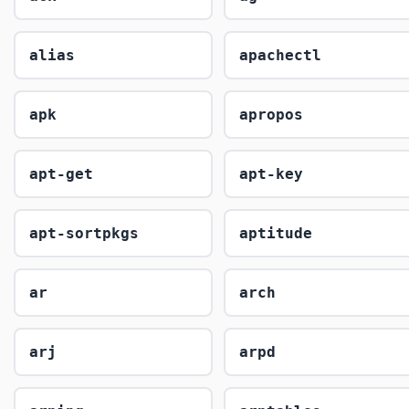
alias
apachectl
apk
apropos
apt-get
apt-key
apt-sortpkgs
aptitude
ar
arch
arj
arpd