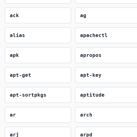
ack
ag
alias
apachectl
apk
apropos
apt-get
apt-key
apt-sortpkgs
aptitude
ar
arch
arj
arpd