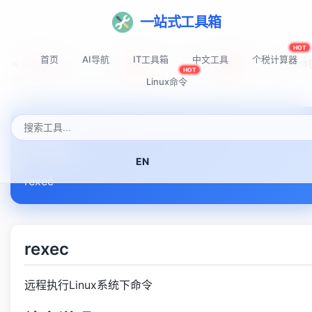
一站式工具箱
HOT
首页
AI导航
IT工具箱
中文工具
个税计算器
🔥 热门推荐:
Top-AI-Tools
AI提示词秘籍
AI IDE智能
NEW
NEW
HOT
首页
Linux命令速查表
rexec
Linux命令
rexec
EN
rexec
rexec
远程执行Linux系统下命令