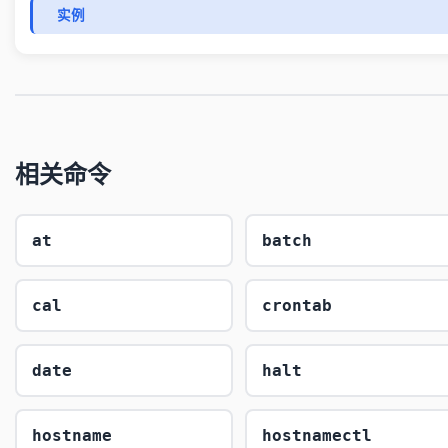
实例
相关命令
at
batch
cal
crontab
date
halt
hostname
hostnamectl