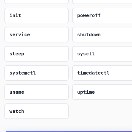
init
poweroff
service
shutdown
sleep
sysctl
systemctl
timedatectl
uname
uptime
watch