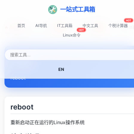
一站式工具箱
HOT
首页
AI导航
IT工具箱
中文工具
个税计算器
🔥 热门推荐:
Top-AI-Tools
AI提示词秘籍
AI IDE智能
NEW
NEW
HOT
首页
Linux命令速查表
reboot
Linux命令
reboot
EN
reboot
reboot
重新启动正在运行的Linux操作系统