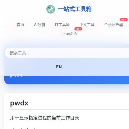
一站式工具箱
HOT
首页
AI导航
IT工具箱
中文工具
个税计算器
🔥 热门推荐:
Top-AI-Tools
AI提示词秘籍
AI IDE智能
NEW
NEW
HOT
首页
Linux命令速查表
pwdx
Linux命令
pwdx
EN
pwdx
pwdx
用于显示指定进程的当前工作目录