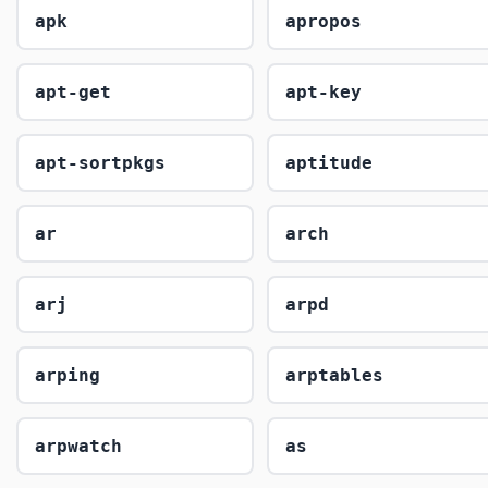
apk
apropos
apt-get
apt-key
apt-sortpkgs
aptitude
ar
arch
arj
arpd
arping
arptables
arpwatch
as