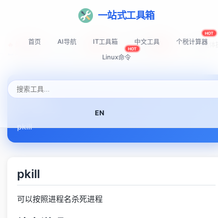
一站式工具箱
HOT
首页
AI导航
IT工具箱
中文工具
个税计算器
🔥 热门推荐:
Top-AI-Tools
AI提示词秘籍
AI IDE智能
NEW
NEW
HOT
首页
Linux命令速查表
pkill
Linux命令
pkill
EN
pkill
pkill
可以按照进程名杀死进程