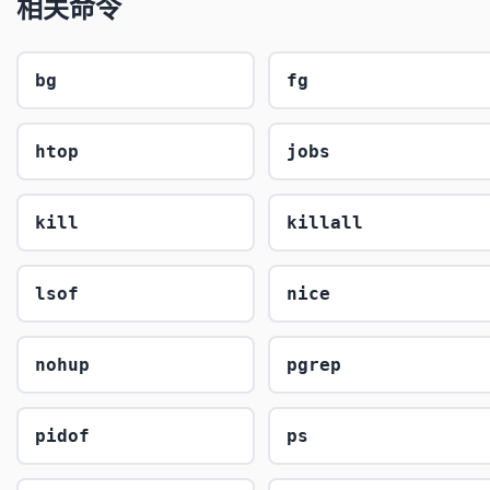
相关命令
bg
fg
htop
jobs
kill
killall
lsof
nice
nohup
pgrep
pidof
ps