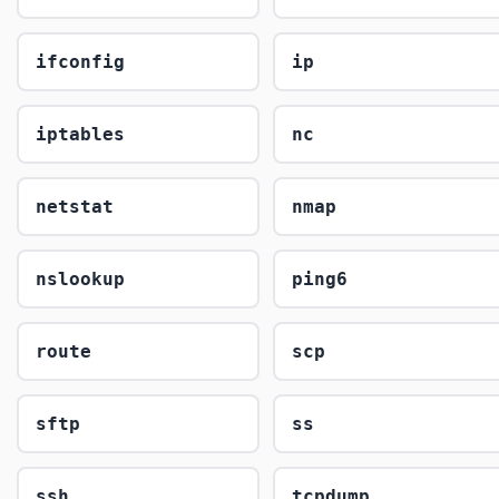
ifconfig
ip
iptables
nc
netstat
nmap
nslookup
ping6
route
scp
sftp
ss
ssh
tcpdump