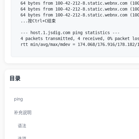
64 bytes from 100-42-212-8.static.webnx.com (100
64 bytes from 100-42-212-8.static.webnx.com (100
64 bytes from 100-42-212-8.static.webnx.com (100
...按Ctrl+C结束

--- host.1.jsdig.com ping statistics ---

4 packets transmitted, 4 received, 0% packet los
目录
ping
补充说明
语法
选项