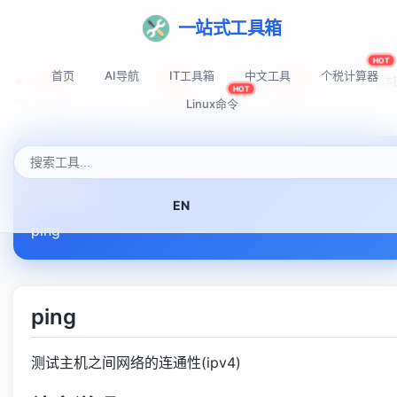
一站式工具箱
HOT
首页
AI导航
IT工具箱
中文工具
个税计算器
🔥 热门推荐:
Top-AI-Tools
AI提示词秘籍
AI IDE智能
NEW
NEW
HOT
首页
Linux命令速查表
ping
Linux命令
ping
EN
ping
ping
测试主机之间网络的连通性(ipv4)