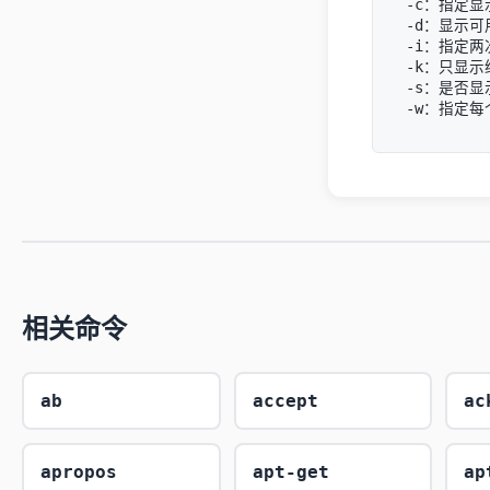
-c：指定
-d：显示可
-i：指定两
-k：只显示
-s：是否显
相关命令
ab
accept
ac
apropos
apt-get
ap