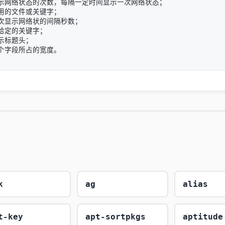
显示网络状态的次数，每隔一定时间显示一次网络状态；

用的文件或关键字；

次显示网络状的间隔秒数；

给定的关键字；

示标题头；

k
ag
alias
t-key
apt-sortpkgs
aptitude