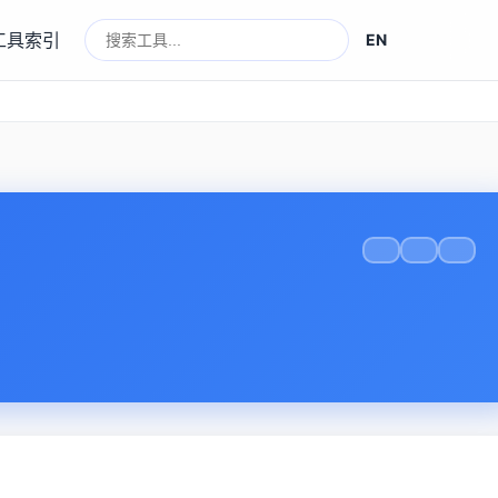
工具索引
EN