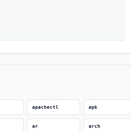
apachectl
apk
ar
arch