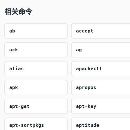
相关命令
ab
accept
ack
ag
alias
apachectl
apk
apropos
apt-get
apt-key
apt-sortpkgs
aptitude