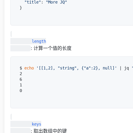
"title"
: 
"More JQ"
}

         length

: 计算一个值的长度
$ 
echo
'[[1,2], "string", {"a":2}, null]'
 | jq 
2

6

1

0

         keys

: 取出数组中的键