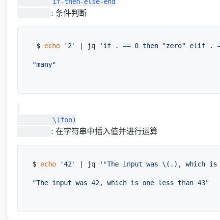
         if-then-else-end

: 条件判断
 $ 
echo
'2'
 | jq 
'if . == 0 then "zero" elif . 
"many"
         \(foo)

: 在字符串中插入值并进行运算
$ 
echo
'42'
 | jq 
'"The input was \(.), which is
"The input was 42, which is one less than 43"