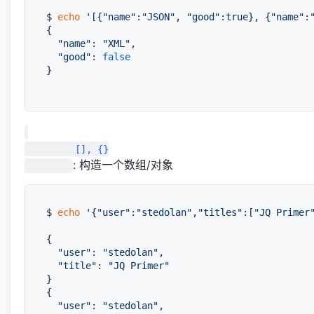
$ 
echo
'[{"name":"JSON", "good":true}, {"name":
{

"name"
: 
"XML"
,

"good"
: 
false
}

         [], {}

: 构造一个数组/对象
$ 
echo
'{"user":"stedolan","titles":["JQ Primer
{

"user"
: 
"stedolan"
,

"title"
: 
"JQ Primer"
}

{

"user"
: 
"stedolan"
,
