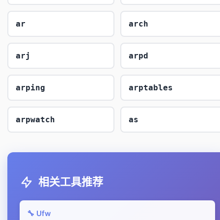
ar
arch
arj
arpd
arping
arptables
arpwatch
as
相关工具推荐
🔧 Ufw