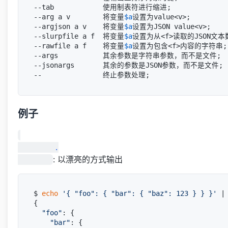
--tab            使用制表符进行缩进;

--arg a v        将变量
$a
设置为value<v>;

--argjson a v    将变量
$a
设置为JSON value<v>;

--slurpfile a f  将变量
$a
设置为从<f>读取的JSON文本数
--rawfile a f    将变量
$a
设置为包含<f>内容的字符串;

--args           其余参数是字符串参数，而不是文件;

--jsonargs       其余的参数是JSON参数，而不是文件;

例子
         .

: 以漂亮的方式输出
$ 
echo
'{ "foo": { "bar": { "baz": 123 } } }'
 |
{

"foo"
: {

"bar"
: {
