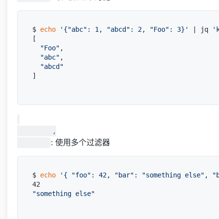
$ 
echo
'{"abc": 1, "abcd": 2, "Foo": 3}'
 | jq 
'
[

"Foo"
,

"abc"
,

"abcd"
]

         ,

: 使用多个过滤器
$ 
echo
'{ "foo": 42, "bar": "something else", "
"something else"