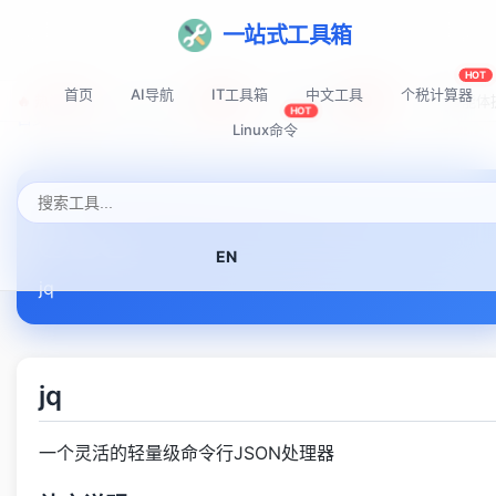
一站式工具箱
HOT
首页
AI导航
IT工具箱
中文工具
个税计算器
🔥 热门推荐:
Top-AI-Tools
AI提示词秘籍
AI IDE智能
NEW
NEW
HOT
首页
Linux命令速查表
jq
Linux命令
jq
EN
jq
jq
一个灵活的轻量级命令行JSON处理器