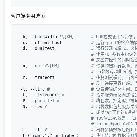
客户端专用选项
-b, --bandwidth 
#\[KM]       # UDP模式使用的带
-c, --client host            
# 运行Iperf的客户
-d, --dualtest               
# 运行双测试模式。这
# 使用-L 参数中指
# 这些在操作的同时就
-n, --num 
#\[KM]             # 传送的缓冲器数
# -n参数跨越此限制
-r, --tradeoff               
# 往复测试模式。当客
# 反向连接至客户端。
-t, --time 
#                 # 设置传输的
-L, --listenport 
#           # 指定服务端反
-P, --parallel 
#             # 线程数。指
-S, --tos 
#                  # 出栈数据包
# 或以"0"开始的8进制数
# TOS值1349就是： IPTO
# throughput 0x08 
-T, --ttl 
#                  # 出栈多播数
-F (from v1.2 or higher)     
# 使用特定的数据流测量带