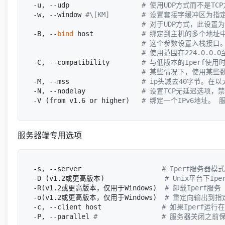
-u, --udp                  
# 使用UDP方式而不是TC
-w, --window 
#\[KM]        # 设置套接字缓冲区
# 对于UDP方式，此设
-B, --
bind
 host            
# 绑定到主机的多个地址
# 这个参数设置入栈接口
# 使用范围在224.0.0.0
-C, --compatibility        
# 与低版本的Iperf
# 某些情况下，使用某些
-M, --mss                  
# ip头减去40字节。在以
-N, --nodelay              
# 设置TCP无延迟选项，
-V (from v1.6 or higher)   
# 绑定一个IPv6地址。 
服务器端专用选项
-s, --server                    
# Iperf服务器模式
-D (v1.2或更高版本)               
# Unix平台下I
-R(v1.2或更高版本，仅用于Windows)  
# 卸载Iperf服
-o(v1.2或更高版本，仅用于Windows)  
# 重定向输出到指
-c, --client host               
# 如果Iperf运
-P, --parallel 
#                # 服务器