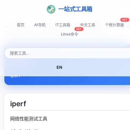
一站式工具箱
HOT
首页
AI导航
IT工具箱
中文工具
个税计算器
🔥 热门推荐:
Top-AI-Tools
AI提示词秘籍
AI IDE智能
NEW
NEW
HOT
首页
Linux命令速查表
iperf
Linux命令
iperf
EN
iperf
iperf
网络性能测试工具