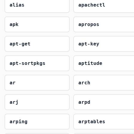
alias
apachectl
apk
apropos
apt-get
apt-key
apt-sortpkgs
aptitude
ar
arch
arj
arpd
arping
arptables