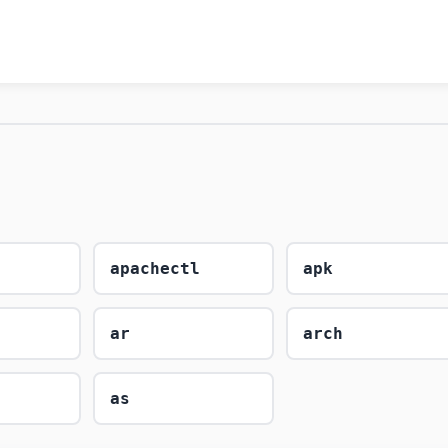
apachectl
apk
ar
arch
as