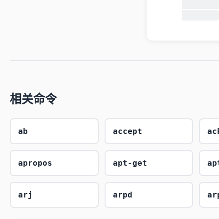
          info coreutils 'hostid invocatio
相关命令
ab
accept
ac
apropos
apt-get
ap
arj
arpd
ar