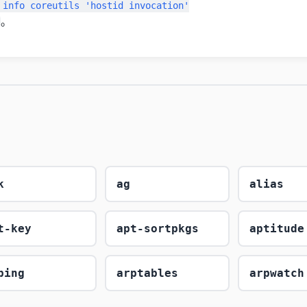
n'

。
k
ag
alias
t-key
apt-sortpkgs
aptitude
ping
arptables
arpwatch