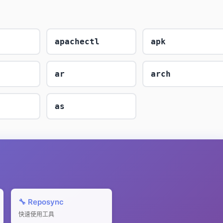
apachectl
apk
ar
arch
as
🔧 Reposync
快速使用工具