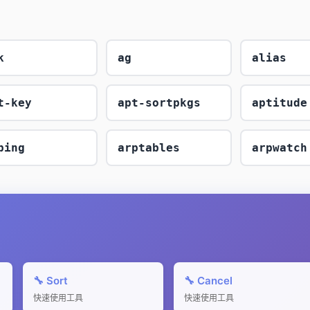
k
ag
alias
t-key
apt-sortpkgs
aptitude
ping
arptables
arpwatch
🔧 Sort
🔧 Cancel
快速使用工具
快速使用工具