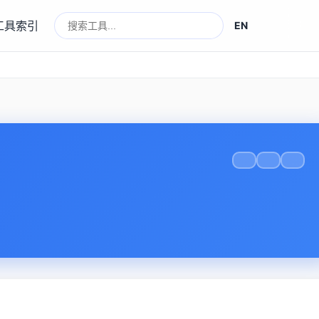
工具索引
EN