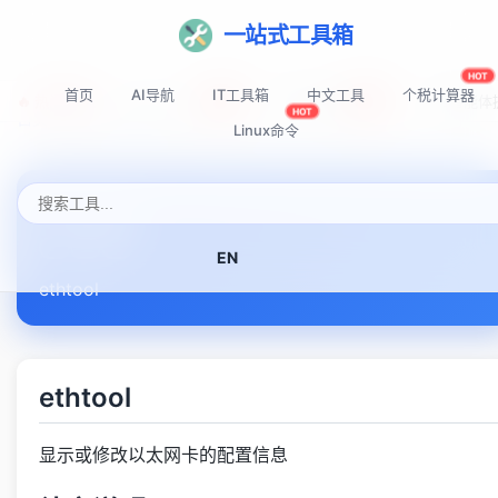
一站式工具箱
HOT
首页
AI导航
IT工具箱
中文工具
个税计算器
🔥 热门推荐:
Top-AI-Tools
AI提示词秘籍
AI IDE智能
NEW
NEW
HOT
首页
Linux命令速查表
ethtool
Linux命令
ethtool
EN
ethtool
ethtool
显示或修改以太网卡的配置信息