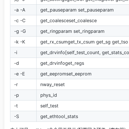
-a -A
get_pauseparam set_pauseparam
-c -C
get_coalesceset_coalesce
-g -G
get_ringparam set_ringparam
-k -K
get_rx_csumget_tx_csum get_sg get_tso 
-i
get_drvinfo[self_test_count, get_stats_c
-d
get_drvinfoget_regs
-e -E
get_eepromset_eeprom
-r
nway_reset
-p
phys_id
-t
self_test
-S
get_ethtool_stats