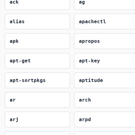
ack
ag
alias
apachectl
apk
apropos
apt-get
apt-key
apt-sortpkgs
aptitude
ar
arch
arj
arpd