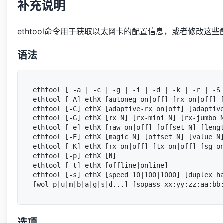
补充说明
ethtool命令用于获取以太网卡的配置信息，或者修改
语法
ethtool [ -a | -c | -g | -i | -d | -k | -r | -S 
ethtool [-A] ethX [autoneg on|off] [rx on|off] [
ethtool [-C] ethX [adaptive-rx on|off] [adaptiv
ethtool [-G] ethX [rx N] [rx-mini N] [rx-jumbo N
ethtool [-e] ethX [raw on|off] [offset N] [lengt
ethtool [-E] ethX [magic N] [offset N] [value N]
ethtool [-K] ethX [rx on|off] [tx on|off] [sg on
ethtool [-p] ethX [N]

ethtool [-t] ethX [offline|online]

ethtool [-s] ethX [speed 10|100|1000] [duplex ha
选项