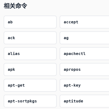
相关命令
ab
accept
ack
ag
alias
apachectl
apk
apropos
apt-get
apt-key
apt-sortpkgs
aptitude