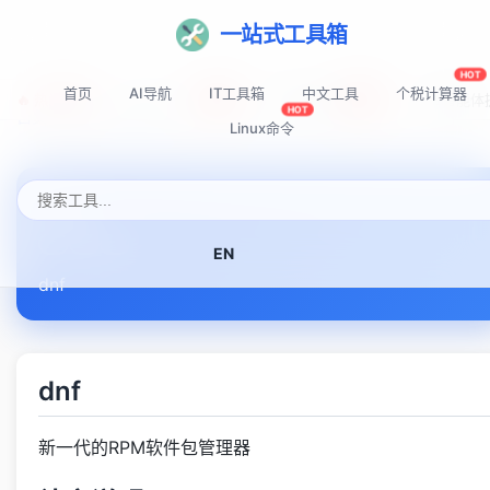
一站式工具箱
HOT
首页
AI导航
IT工具箱
中文工具
个税计算器
🔥 热门推荐:
Top-AI-Tools
AI提示词秘籍
AI IDE智能
NEW
NEW
HOT
首页
Linux命令速查表
dnf
Linux命令
dnf
EN
dnf
dnf
新一代的RPM软件包管理器