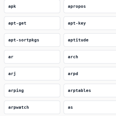
apk
apropos
apt-get
apt-key
apt-sortpkgs
aptitude
ar
arch
arj
arpd
arping
arptables
arpwatch
as