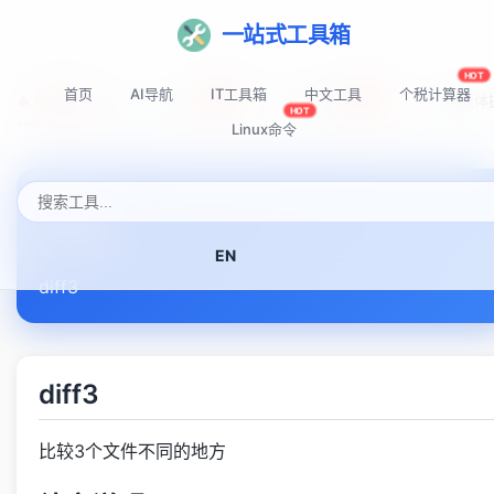
一站式工具箱
HOT
首页
AI导航
IT工具箱
中文工具
个税计算器
🔥 热门推荐:
Top-AI-Tools
AI提示词秘籍
AI IDE智能
NEW
NEW
HOT
首页
Linux命令速查表
diff3
Linux命令
diff3
EN
diff3
diff3
比较3个文件不同的地方