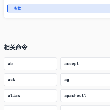
参数
相关命令
ab
accept
ack
ag
alias
apachectl