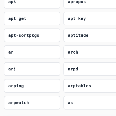
apk
apropos
apt-get
apt-key
apt-sortpkgs
aptitude
ar
arch
arj
arpd
arping
arptables
arpwatch
as