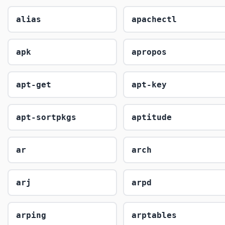
alias
apachectl
apk
apropos
apt-get
apt-key
apt-sortpkgs
aptitude
ar
arch
arj
arpd
arping
arptables