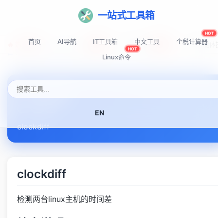
一站式工具箱
HOT
首页
AI导航
IT工具箱
中文工具
个税计算器
🔥 热门推荐:
Top-AI-Tools
AI提示词秘籍
AI IDE智能
NEW
NEW
HOT
首页
Linux命令速查表
clockdiff
Linux命令
clockdiff
EN
clockdiff
clockdiff
检测两台linux主机的时间差