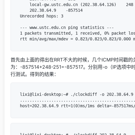
    local-gw.ustc.edu.cn (202.38.64.126)    248

    202.38.64.9    -857514

Unrecorded hops: 3

--- www.ustc.edu.cn ping statistics ---

1 packets transmitted, 1 received, 0% packet los
首先由上面的得出在RRT不大的时候，几个ICMP时间戳的关系
为：-857514+248-251=-857517。分别用-o（
行测试。得到的结果：
lixi@lixi-desktop:~# ./clockdiff -o 202.38.64.9 
................................................
lixi@lixi-desktop:~# ./clockdiff 202.38.64.9
