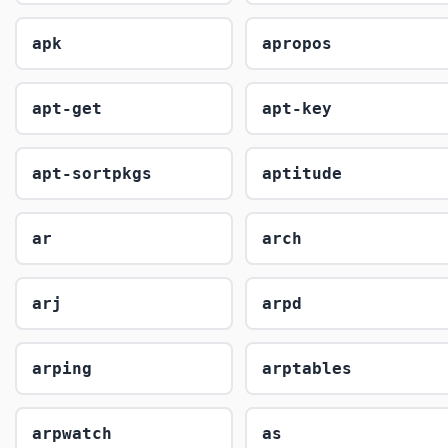
apk
apropos
apt-get
apt-key
apt-sortpkgs
aptitude
ar
arch
arj
arpd
arping
arptables
arpwatch
as