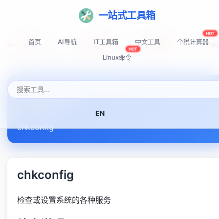
一站式工具箱
HOT
首页
AI导航
IT工具箱
中文工具
个税计算器
🔥 热门推荐:
Top-AI-Tools
AI提示词秘籍
AI IDE智能
NEW
NEW
HOT
首页
Linux命令速查表
chkconfig
Linux命令
chkconfig
EN
chkconfig
chkconfig
检查或设置系统的各种服务