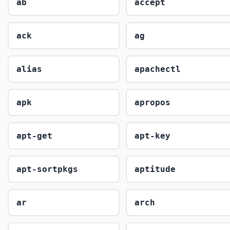
ab
accept
ack
ag
alias
apachectl
apk
apropos
apt-get
apt-key
apt-sortpkgs
aptitude
ar
arch