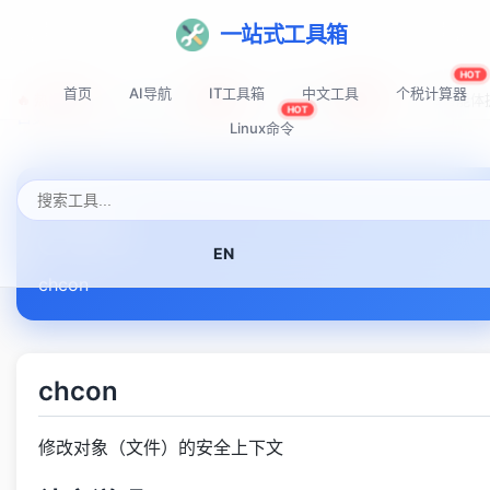
一站式工具箱
HOT
首页
AI导航
IT工具箱
中文工具
个税计算器
🔥 热门推荐:
Top-AI-Tools
AI提示词秘籍
AI IDE智能
NEW
NEW
HOT
首页
Linux命令速查表
chcon
Linux命令
chcon
EN
chcon
chcon
修改对象（文件）的安全上下文