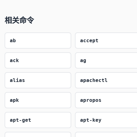
相关命令
ab
accept
ack
ag
alias
apachectl
apk
apropos
apt-get
apt-key