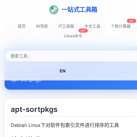
一站式工具箱
HOT
首页
AI导航
IT工具箱
中文工具
个税计算器
🔥 热门推荐:
Top-AI-Tools
AI提示词秘籍
AI IDE智能
NEW
NEW
HOT
首页
Linux命令速查表
apt-sortpkgs
Linux命令
apt-sortpkgs
EN
apt-sortpkgs
apt-sortpkgs
Debian Linux下对软件包索引文件进行排序的工具