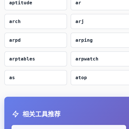
aptitude
ar
arch
arj
arpd
arping
arptables
arpwatch
as
atop
相关工具推荐